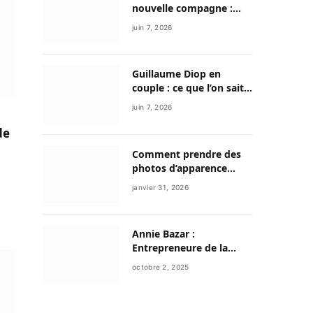
nouvelle compagne :
entre discrétion,
juin 7, 2026
reconstruction et
nouvelle vie
Guillaume Diop en
couple : ce que l’on sait
vraiment de sa vie
juin 7, 2026
sentimentale et de son
parcours exceptionnel
de
Comment prendre des
photos d’apparence
professionnelle avec
janvier 31, 2026
votre smartphone ?
Annie Bazar :
Entrepreneure de la
mode circulaire et figure
octobre 2, 2025
émergente