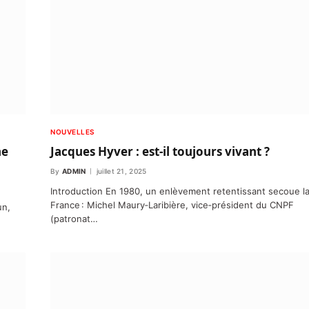
NOUVELLES
ne
Jacques Hyver : est-il toujours vivant ?
By
ADMIN
juillet 21, 2025
Introduction En 1980, un enlèvement retentissant secoue l
France : Michel Maury‑Laribière, vice‑président du CNPF
un,
(patronat…