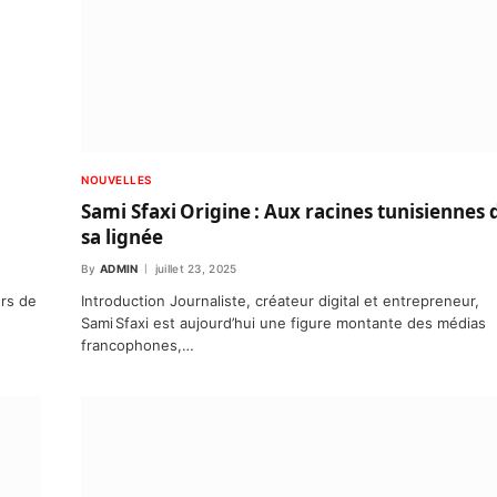
NOUVELLES
Sami Sfaxi Origine : Aux racines tunisiennes 
sa lignée
By
ADMIN
juillet 23, 2025
ers de
Introduction Journaliste, créateur digital et entrepreneur,
Sami Sfaxi est aujourd’hui une figure montante des médias
francophones,…