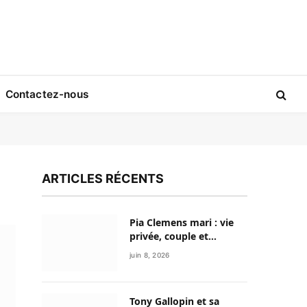
Contactez-nous
ARTICLES RÉCENTS
Pia Clemens mari : vie
privée, couple et
discrétion de la
juin 8, 2026
journaliste sportive
Tony Gallopin et sa