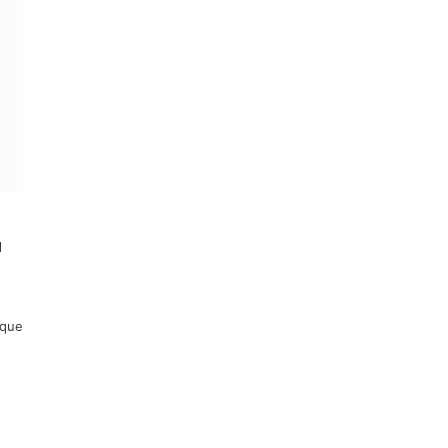
u
 que