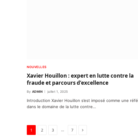
NOUVELLES
Xavier Houillon : expert en lutte contre la
fraude et parcours d’excellence
By
ADMIN
juillet 1, 2025
Introduction Xavier Houillon s’est imposé comme une réf
dans le domaine de la lutte contre…
Next
…
1
2
3
7