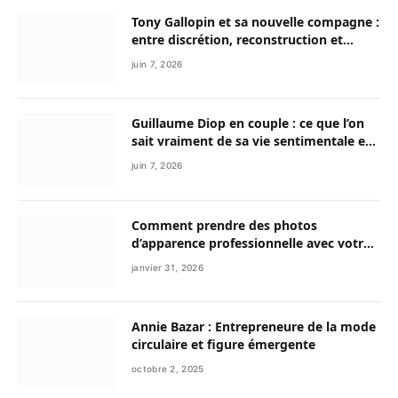
Tony Gallopin et sa nouvelle compagne :
entre discrétion, reconstruction et
nouvelle vie
juin 7, 2026
Guillaume Diop en couple : ce que l’on
sait vraiment de sa vie sentimentale et
de son parcours exceptionnel
juin 7, 2026
Comment prendre des photos
d’apparence professionnelle avec votre
smartphone ?
janvier 31, 2026
Annie Bazar : Entrepreneure de la mode
circulaire et figure émergente
octobre 2, 2025