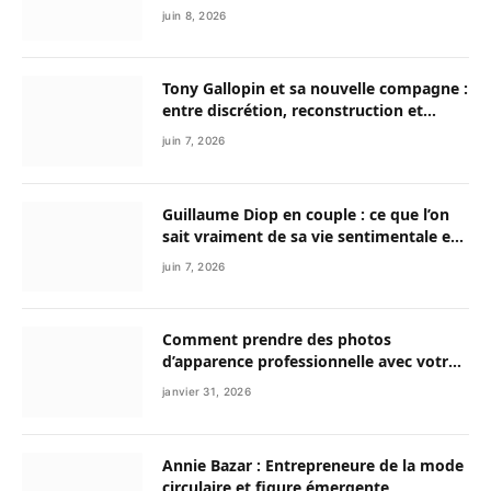
juin 8, 2026
Tony Gallopin et sa nouvelle compagne :
entre discrétion, reconstruction et
nouvelle vie
juin 7, 2026
Guillaume Diop en couple : ce que l’on
sait vraiment de sa vie sentimentale et
de son parcours exceptionnel
juin 7, 2026
Comment prendre des photos
d’apparence professionnelle avec votre
smartphone ?
janvier 31, 2026
Annie Bazar : Entrepreneure de la mode
circulaire et figure émergente