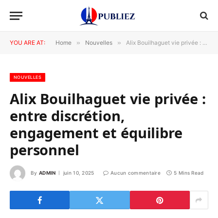
YOU ARE AT:
Home
»
Nouvelles
»
Alix Bouilhaguet vie privée : entre discrétion, engagement et équilibre personnel
NOUVELLES
Alix Bouilhaguet vie privée :
entre discrétion,
engagement et équilibre
personnel
By
ADMIN
juin 10, 2025
Aucun commentaire
5 Mins Read