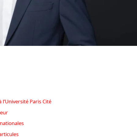
l’Université Paris Cité
seur
rnationales
rticules