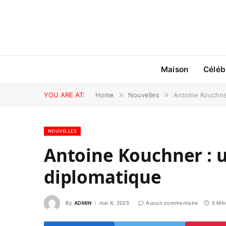
Maison
Céléb
YOU ARE AT:
Home
»
Nouvelles
»
Antoine Kouchner
NOUVELLES
Antoine Kouchner : u
diplomatique
By
ADMIN
mai 6, 2025
Aucun commentaire
5 Min