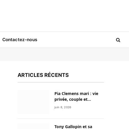
Contactez-nous
ARTICLES RÉCENTS
Pia Clemens mari : vie
privée, couple et
discrétion de la
juin 8, 2026
journaliste sportive
Tony Gallopin et sa