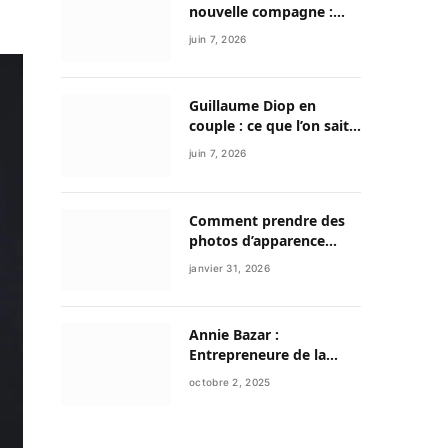
nouvelle compagne :
entre discrétion,
juin 7, 2026
reconstruction et
nouvelle vie
Guillaume Diop en
couple : ce que l’on sait
vraiment de sa vie
juin 7, 2026
sentimentale et de son
parcours exceptionnel
Comment prendre des
photos d’apparence
professionnelle avec
janvier 31, 2026
votre smartphone ?
Annie Bazar :
Entrepreneure de la
mode circulaire et figure
octobre 2, 2025
émergente