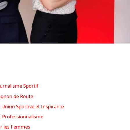
ournalisme Sportif
pagnon de Route
 Union Sportive et Inspirante
t Professionnalisme
ur les Femmes