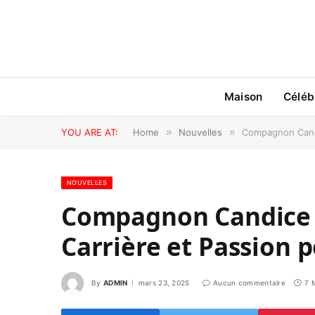
Maison
Céléb
YOU ARE AT:
Home
»
Nouvelles
»
Compagnon Candic
NOUVELLES
Compagnon Candice R
Carrière et Passion p
By
ADMIN
mars 23, 2025
Aucun commentaire
7 