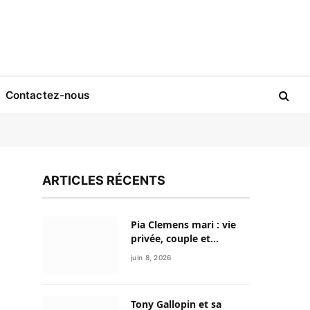
Contactez-nous
ARTICLES RÉCENTS
Pia Clemens mari : vie
privée, couple et
discrétion de la
juin 8, 2026
journaliste sportive
Tony Gallopin et sa