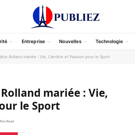
rité
Entreprise
Nouvelles
Technologie
e Rolland mariée : Vie, Carrière et Passion pour le Sport
olland mariée : Vie,
our le Sport
Mins Read