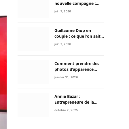
nouvelle compagne :
entre discrétion,
juin 7, 2026
reconstruction et
nouvelle vie
Guillaume Diop en
couple : ce que l’on sait
vraiment de sa vie
juin 7, 2026
sentimentale et de son
parcours exceptionnel
Comment prendre des
photos d’apparence
professionnelle avec
janvier 31, 2026
votre smartphone ?
Annie Bazar :
Entrepreneure de la
mode circulaire et figure
octobre 2, 2025
émergente