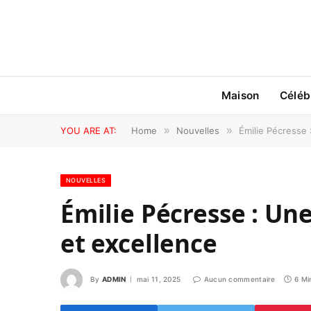
Maison
Céléb
YOU ARE AT:
Home
»
Nouvelles
»
Émilie Pécresse 
NOUVELLES
Émilie Pécresse : Un
et excellence
By
ADMIN
mai 11, 2025
Aucun commentaire
6 Mi