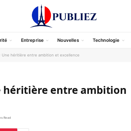
rité
Entreprise
Nouvelles
Technologie
: Une héritière entre ambition et excellence
e héritière entre ambition
ns Read