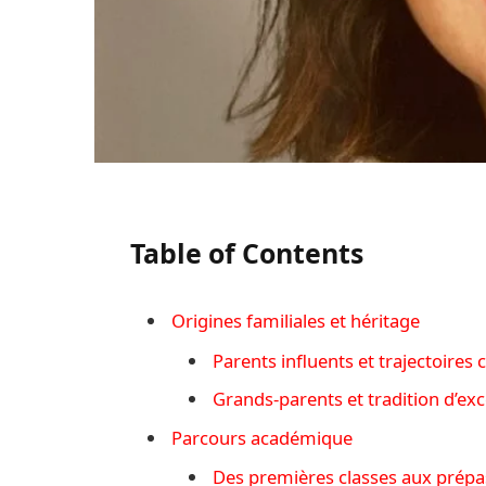
Table of Contents
Origines familiales et héritage
Parents influents et trajectoire
Grands-parents et tradition d’exc
Parcours académique
Des premières classes aux prépa