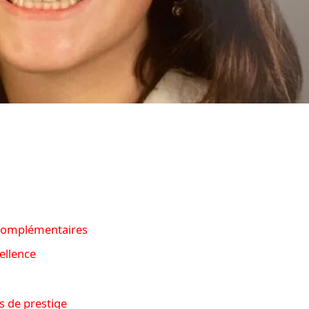
s complémentaires
ellence
s de prestige