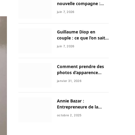
nouvelle compagne :
entre discrétion,
juin 7, 2026
reconstruction et
nouvelle vie
Guillaume Diop en
couple : ce que l’on sait
vraiment de sa vie
juin 7, 2026
sentimentale et de son
parcours exceptionnel
Comment prendre des
photos d’apparence
professionnelle avec
janvier 31, 2026
votre smartphone ?
Annie Bazar :
Entrepreneure de la
mode circulaire et figure
octobre 2, 2025
émergente