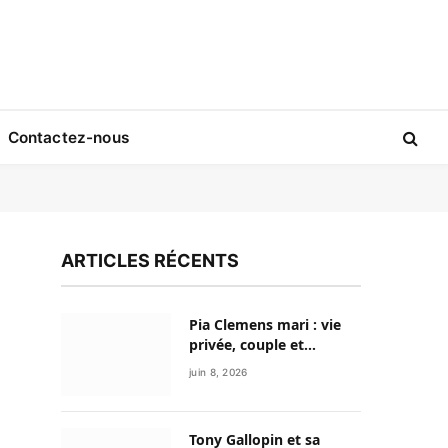
Contactez-nous
ARTICLES RÉCENTS
Pia Clemens mari : vie
privée, couple et
discrétion de la
juin 8, 2026
journaliste sportive
Tony Gallopin et sa