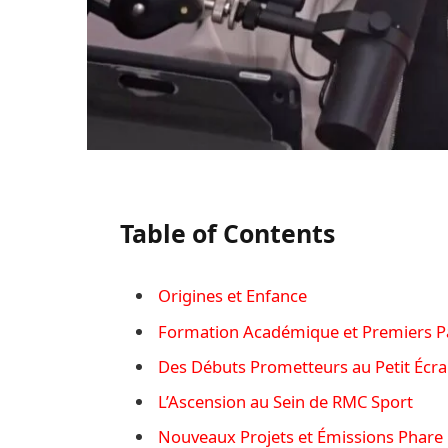
Table of Contents
Origines et Enfance
Formation Académique et Premiers Pa
Des Débuts Prometteurs au Petit Écr
L’Ascension au Sein de RMC Sport
Nouveaux Projets et Émissions Phare