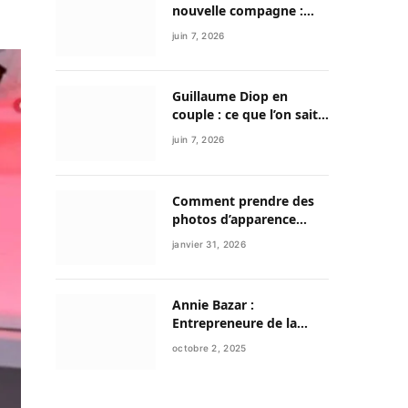
nouvelle compagne :
entre discrétion,
juin 7, 2026
reconstruction et
nouvelle vie
Guillaume Diop en
couple : ce que l’on sait
vraiment de sa vie
juin 7, 2026
sentimentale et de son
parcours exceptionnel
Comment prendre des
photos d’apparence
professionnelle avec
janvier 31, 2026
votre smartphone ?
Annie Bazar :
Entrepreneure de la
mode circulaire et figure
octobre 2, 2025
émergente