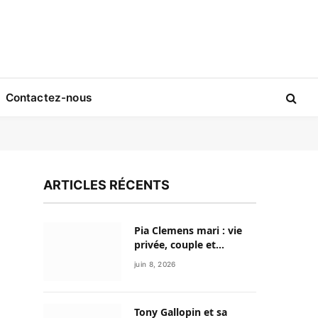
Contactez-nous
ARTICLES RÉCENTS
Pia Clemens mari : vie
privée, couple et
discrétion de la
juin 8, 2026
journaliste sportive
Tony Gallopin et sa