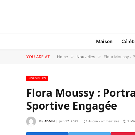
Maison
Céléb
YOU ARE AT:
Home
»
Nouvelles
»
Flora Moussy : P
NOUVELLES
Flora Moussy : Portra
Sportive Engagée
By
ADMIN
juin 17, 2025
Aucun commentaire
7 Mi