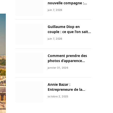
nouvelle compagne :
entre discrétion,
juin 7, 2026
reconstruction et
nouvelle vie
Guillaume Diop en
couple : ce que l’on sait
vraiment de sa vie
juin 7, 2026
sentimentale et de son
parcours exceptionnel
Comment prendre des
photos d’apparence
professionnelle avec
janvier 31, 2026
votre smartphone ?
Annie Bazar :
Entrepreneure de la
mode circulaire et figure
octobre 2, 2025
émergente