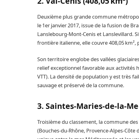
2. Val‑Cenis (408,05 km²)
Deuxième plus grande commune métropolit
le 1er janvier 2017, issue de la fusion de B
Lanslebourg‑Mont‑Cenis et Lanslevillard. S
frontière italienne, elle couvre 408,05 km
Son territoire englobe des vallées glaciair
relief exceptionnel favorable aux activités h
VTT). La densité de population y est très fa
sauvage et préservé de la commune.
3. Saintes‑Maries‑de‑la‑Me
Troisième du classement, la commune des 
(Bouches‑du‑Rhône, Provence‑Alpes‑Côte d’A