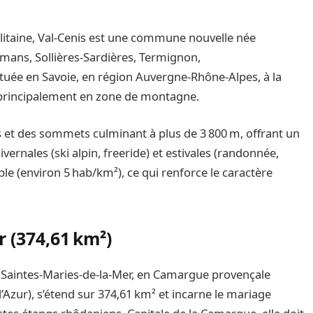
aine, Val‑Cenis est une commune nouvelle née
ramans, Sollières‑Sardières, Termignon,
ituée en Savoie, en région Auvergne‑Rhône‑Alpes, à la
², principalement en zone de montagne.
es et des sommets culminant à plus de 3 800 m, offrant un
ivernales (ski alpin, freeride) et estivales (randonnée,
ible (environ 5 hab/km²), ce qui renforce le caractère
r (374,61 km²)
Saintes‑Maries‑de‑la‑Mer, en Camargue provençale
zur), s’étend sur 374,61 km² et incarne le mariage