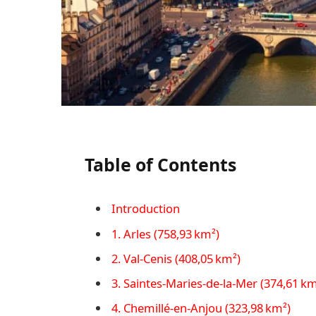
Table of Contents
Introduction
1. Arles (758,93 km²)
2. Val‑Cenis (408,05 km²)
3. Saintes‑Maries‑de‑la‑Mer (374,61 km
4. Chemillé‑en‑Anjou (323,98 km²)