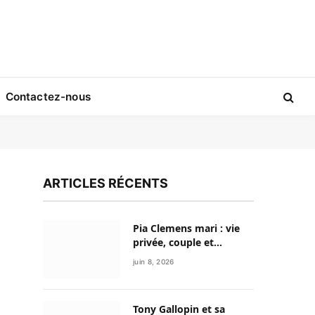
Contactez-nous
ARTICLES RÉCENTS
Pia Clemens mari : vie
privée, couple et
discrétion de la
juin 8, 2026
journaliste sportive
Tony Gallopin et sa