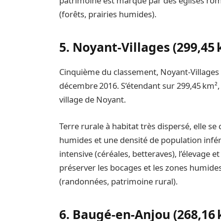
patrimoine est marqué par des églises rom
(forêts, prairies humides).
5. Noyant‑Villages (299,45 
Cinquième du classement, Noyant‑Villages
décembre 2016. S’étendant sur 299,45 km²
village de Noyant.
Terre rurale à habitat très dispersé, elle se
humides et une densité de population inféri
intensive (céréales, betteraves), l’élevage e
préserver les bocages et les zones humides,
(randonnées, patrimoine rural).
6. Baugé‑en‑Anjou (268,16 