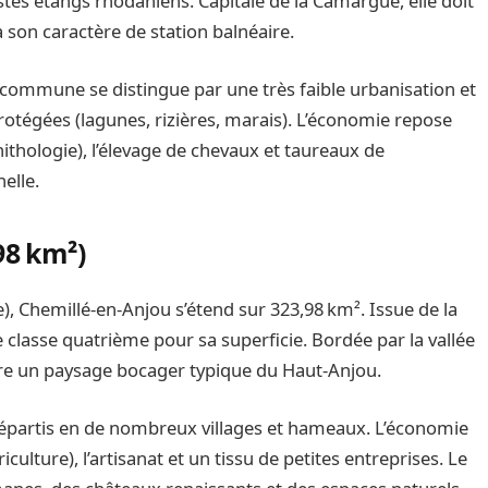
tes étangs rhôdaniens. Capitale de la Camargue, elle doit
son caractère de station balnéaire.
 commune se distingue par une très faible urbanisation et
rotégées (lagunes, rizières, marais). L’économie repose
ithologie), l’élevage de chevaux et taureaux de
elle.
98 km²)
), Chemillé‑en‑Anjou s’étend sur 323,98 km². Issue de la
classe quatrième pour sa superficie. Bordée par la vallée
ffre un paysage bocager typique du Haut‑Anjou.
 répartis en de nombreux villages et hameaux. L’économie
iculture), l’artisanat et un tissu de petites entreprises. Le