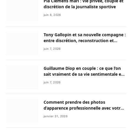
Pia Clemens mari : vie privée, couple et
discrétion de la journaliste sportive
juin 8, 2026
Tony Gallopin et sa nouvelle compagne :
entre discrétion, reconstruction et
nouvelle vie
juin 7, 2026
Guillaume Diop en couple : ce que l’on
sait vraiment de sa vie sentimentale et
de son parcours exceptionnel
juin 7, 2026
Comment prendre des photos
d’apparence professionnelle avec votre
smartphone ?
janvier 31, 2026