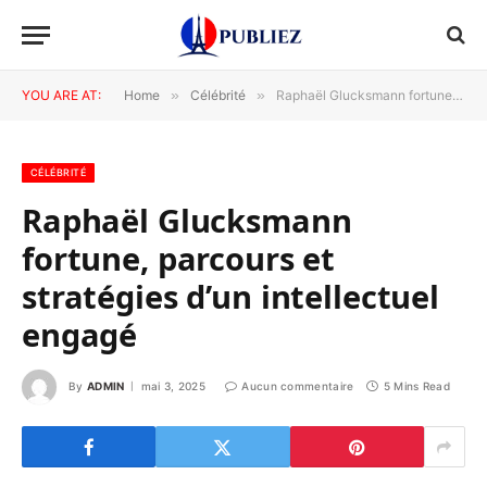
YOU ARE AT:
Home
»
Célébrité
»
Raphaël Glucksmann fortune, parcours et stratégies d’un intellectuel engagé
CÉLÉBRITÉ
Raphaël Glucksmann
fortune, parcours et
stratégies d’un intellectuel
engagé
By
ADMIN
mai 3, 2025
Aucun commentaire
5 Mins Read