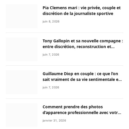
Pia Clemens mari : vie privée, couple et
discrétion de la journaliste sportive
juin 8, 2026
Tony Gallopin et sa nouvelle compagne :
entre discrétion, reconstruction et
nouvelle vie
juin 7, 2026
Guillaume Diop en couple : ce que l’on
sait vraiment de sa vie sentimentale et
de son parcours exceptionnel
juin 7, 2026
Comment prendre des photos
d’apparence professionnelle avec votre
smartphone ?
janvier 31, 2026