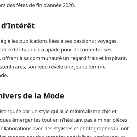
rs des fêtes de fin d’année 2020.
 d’Intérêt
légie les publications liées à ses passions : voyages,
e profite de chaque escapade pour documenter ses
 offrant à sa communauté un regard frais et inspirant.
restent rares, son feed révèle une jeune femme
nde.
Univers de la Mode
istinguée par un style qui allie minimalisme chic et
arques émergentes tout en n’hésitant pas à mixer pièces
ollaborations avec des stylistes et photographes lui ont
es reposts par des comptes spécialisés, renforçant sa