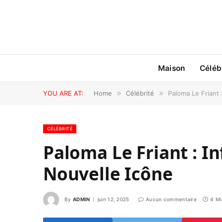
Maison
Céléb
YOU ARE AT:
Home
»
Célébrité
»
Paloma Le Friant 
CÉLÉBRITÉ
Paloma Le Friant : In
Nouvelle Icône
By
ADMIN
juin 12, 2025
Aucun commentaire
4 Mi