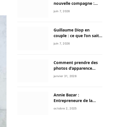
nouvelle compagne :
entre discrétion,
juin 7, 2026
reconstruction et
nouvelle vie
Guillaume Diop en
couple : ce que l’on sait
vraiment de sa vie
juin 7, 2026
sentimentale et de son
parcours exceptionnel
Comment prendre des
photos d’apparence
professionnelle avec
janvier 31, 2026
votre smartphone ?
Annie Bazar :
Entrepreneure de la
mode circulaire et figure
octobre 2, 2025
émergente