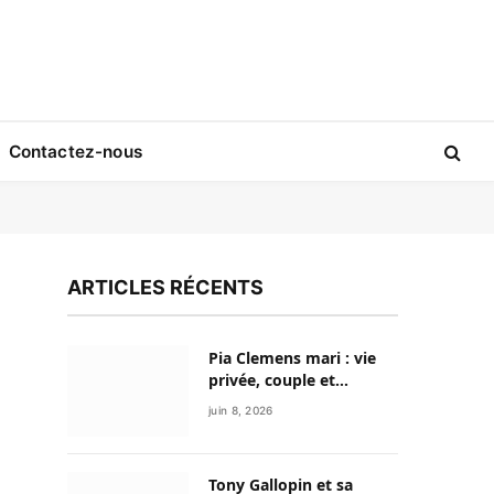
Contactez-nous
ARTICLES RÉCENTS
Pia Clemens mari : vie
privée, couple et
discrétion de la
juin 8, 2026
journaliste sportive
Tony Gallopin et sa