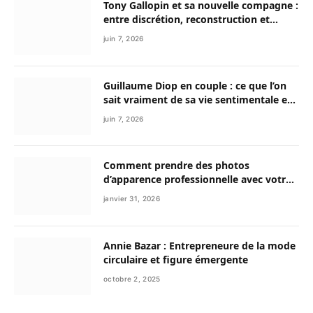
Tony Gallopin et sa nouvelle compagne :
entre discrétion, reconstruction et
nouvelle vie
juin 7, 2026
Guillaume Diop en couple : ce que l’on
sait vraiment de sa vie sentimentale et
de son parcours exceptionnel
juin 7, 2026
Comment prendre des photos
d’apparence professionnelle avec votre
smartphone ?
janvier 31, 2026
Annie Bazar : Entrepreneure de la mode
circulaire et figure émergente
octobre 2, 2025