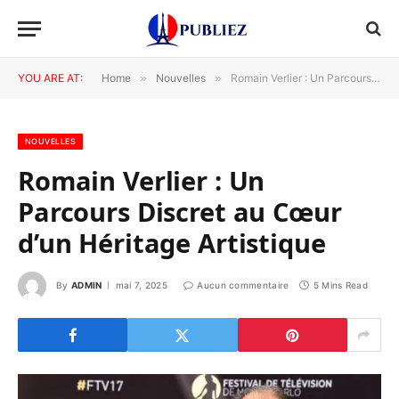
YOU ARE AT:
Home
»
Nouvelles
»
Romain Verlier : Un Parcours Discret au Cœur d’un Héritage Artistique
NOUVELLES
Romain Verlier : Un
Parcours Discret au Cœur
d’un Héritage Artistique
By
ADMIN
mai 7, 2025
Aucun commentaire
5 Mins Read