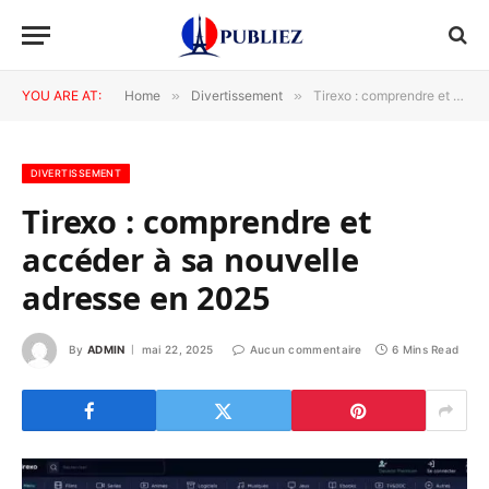
YOU ARE AT:
Home
»
Divertissement
»
Tirexo : comprendre et accéder à sa nouvelle adresse en 2025
DIVERTISSEMENT
Tirexo : comprendre et
accéder à sa nouvelle
adresse en 2025
By
ADMIN
mai 22, 2025
Aucun commentaire
6 Mins Read