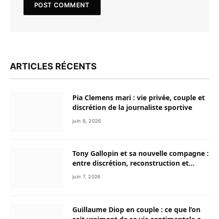
ARTICLES RÉCENTS
Pia Clemens mari : vie privée, couple et
discrétion de la journaliste sportive
juin 8, 2026
Tony Gallopin et sa nouvelle compagne :
entre discrétion, reconstruction et
nouvelle vie
juin 7, 2026
Guillaume Diop en couple : ce que l’on