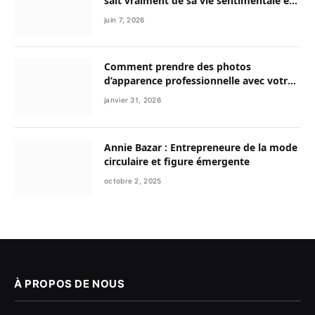
sait vraiment de sa vie sentimentale et
de son parcours exceptionnel
juin 7, 2026
Comment prendre des photos
d’apparence professionnelle avec votre
smartphone ?
janvier 31, 2026
Annie Bazar : Entrepreneure de la mode
circulaire et figure émergente
octobre 2, 2025
À PROPOS DE NOUS